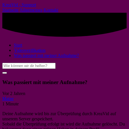
Zum
KreaVid - Support
Inhalt
Startseite
Allgemeines
Kontakt
springen
Start
Videoverifikation
Was passiert mit meiner Aufnahme?
Suche
nach:
Was passiert mit meiner Aufnahme?
Vor 2 Jahren
Matze
1 Minute
Deine Aufnahme wird bis zur Überprüfung durch KreaVid auf
unserem Server gespeichert.
Sobald die Überprüfung erfolgt ist wird die Aufnahme gelöscht. Du