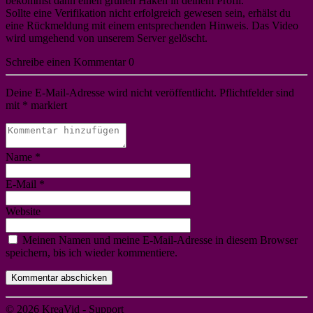
bekommst dann einen grünen Haken in deinem Profil.
Sollte eine Verifikation nicht erfolgreich gewesen sein, erhälst du
eine Rückmeldung mit einem entsprechenden Hinweis. Das Video
wird umgehend von unserem Server gelöscht.
Schreibe einen Kommentar
0
Deine E-Mail-Adresse wird nicht veröffentlicht. Pflichtfelder sind
mit
*
markiert
Name
*
E-Mail
*
Website
Meinen Namen und meine E-Mail-Adresse in diesem Browser
speichern, bis ich wieder kommentiere.
Kommentar abschicken
© 2026 KreaVid - Support